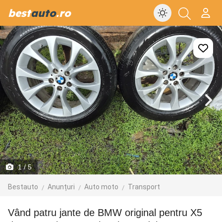
best
auto
.ro
1
/ 5
Bestauto
Anunțuri
Auto moto
Transport
vând patru jante de BMW original pentru X5