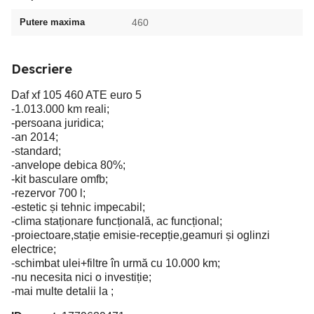
Putere maxima
460
Descriere
Daf xf 105 460 ATE euro 5
-1.013.000 km reali;
-persoana juridica;
-an 2014;
-standard;
-anvelope debica 80%;
-kit basculare omfb;
-rezervor 700 l;
-estetic și tehnic impecabil;
-clima staționare funcțională, ac funcțional;
-proiectoare,stație emisie-recepție,geamuri și oglinzi
electrice;
-schimbat ulei+filtre în urmă cu 10.000 km;
-nu necesita nici o investiție;
-mai multe detalii la ;