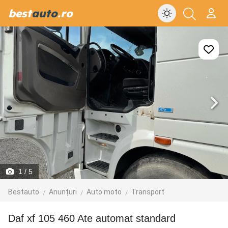
best
auto
.ro
1
/ 5
Bestauto
Anunțuri
Auto moto
Transport
Daf xf 105 460 Ate automat standard