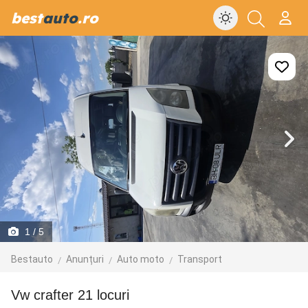
best
auto
.ro
1
/ 5
Bestauto
Anunțuri
Auto moto
Transport
Vw crafter 21 locuri