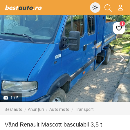
best
auto
.ro
1
1
/ 5
Bestauto
Anunțuri
Auto moto
Transport
Vând Renault Mascott basculabil 3,5 t