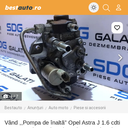
best
auto
.ro
1
/ 7
Bestauto
Anunțuri
Auto moto
Piese si accesorii
Vând ,,Pompa de înaltă" Opel Astra J 1.6 cdti