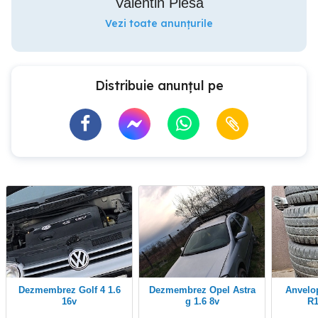
Valentin Plesa
Vezi toate anunțurile
Distribuie anunțul pe
Dezmembrez Golf 4 1.6
Dezmembrez Opel Astra
Anvelope R15 R16 R17
16v
g 1.6 8v
R1