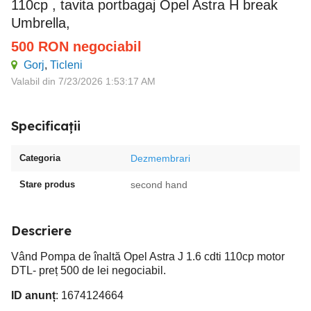
110cp , tavita portbagaj Opel Astra H break
Umbrella,
500
RON
negociabil
Gorj
,
Ticleni
Valabil din 7/23/2026 1:53:17 AM
Specificații
Categoria
Dezmembrari
Stare produs
second hand
Descriere
Vând Pompa de înaltă Opel Astra J 1.6 cdti 110cp motor
DTL- preț 500 de lei negociabil.
ID anunț
: 1674124664