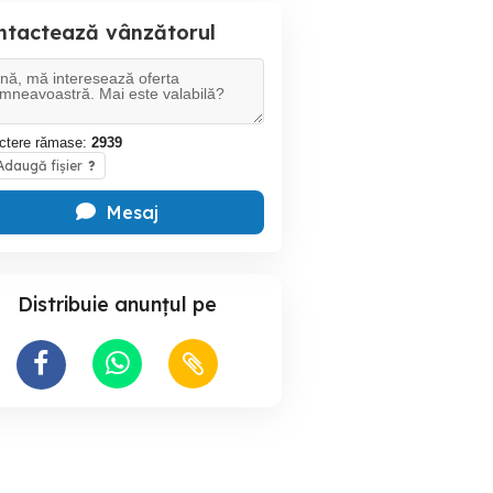
ntactează vânzătorul
ctere rămase:
2939
daugă fișier
?
Mesaj
Distribuie anunțul pe