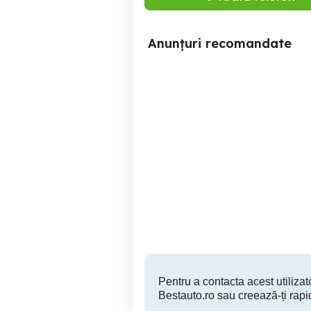
Anunțuri recomandate
Wolkswagen tuareg 2,5 tdi
P
Alba Iulia
4,700 EUR
Pentru a contacta acest utilizato
Bestauto.ro sau creează-ți rapi