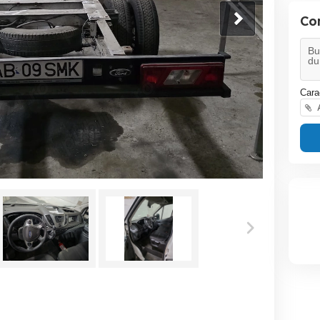
Co
Cara
A