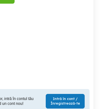
ompa ABS Bmw F10 Lci
Vand Ford Mondeo
Vand Au
Alba Iulia
Santimbru
S
700 RON
1,500 EUR
11,
r, intră în contul tău
Intră în cont /
Înregistrează-te
d un cont nou!