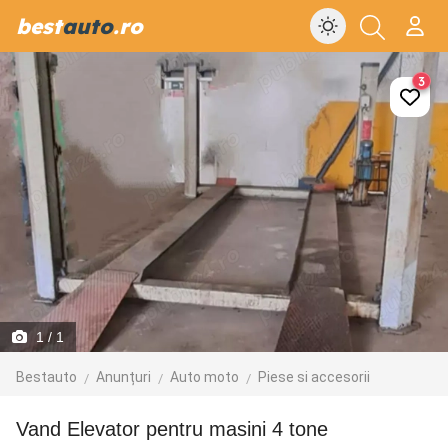
best
auto
.ro
3
1
/ 1
Bestauto
Anunțuri
Auto moto
Piese si accesorii
Vand Elevator pentru masini 4 tone