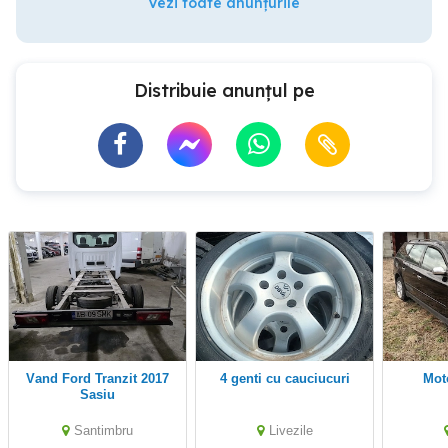
Vezi toate anunțurile
Distribuie anunțul pe
Vand Ford Tranzit 2017
4 genti cu cauciucuri
mo
Sasiu
Santimbru
Livezile