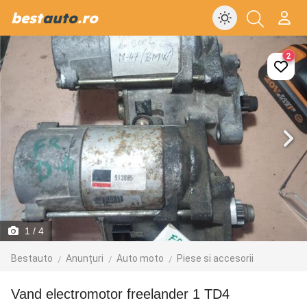
best
auto
.ro
2
1
/ 4
Bestauto
Anunțuri
Auto moto
Piese si accesorii
vand electromotor freelander 1 TD4