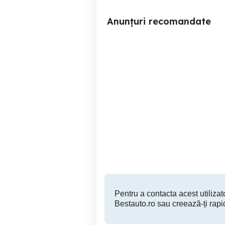
Anunțuri recomandate
Vand Audi A6 Allroad
Vand Ford Tranzit 2017
Santimbru
7,000 EUR
Pentru a contacta acest utilizato
Bestauto.ro sau creează-ți rapi