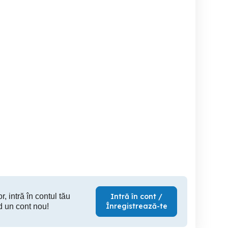
Cauciucuri in stare buna
Vand 
Sasiu
Santimbru
Alba Iulia
S
3,500 EUR
550 RON
1,
r, intră în contul tău
Intră în cont /
Înregistrează-te
d un cont nou!