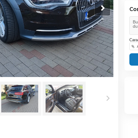
Co
Cara
A