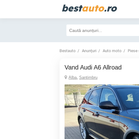
best
auto
.ro
Bestauto
Anunțuri
Auto moto
Piese 
Vand Audi A6 Allroad
Alba
,
Santimbru