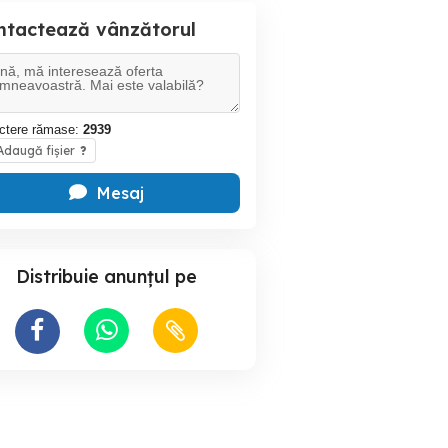
ntactează vânzătorul
ctere rămase:
2939
daugă fișier
?
Mesaj
Distribuie anunțul pe