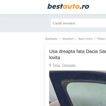
best
auto
.ro
Bestauto
Anunțuri
Auto moto
Piese 
Usa dreapta fata Dacia Sandero 2 completa
lovita
Timis
,
Timisoara