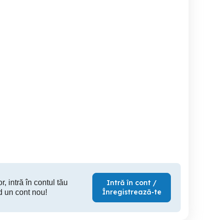
Anvelope noi de vară
Cauciucur
25/55 R17 toate la 100
Continental 195/55/16 noi
Ron
Deta
Timisoara
T
100 RON
400 RON
35
r, intră în contul tău
Intră în cont /
Înregistrează-te
d un cont nou!