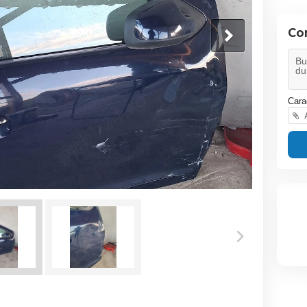
Co
Cara
A