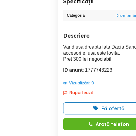
Specificații
Categoria
Dezmembr
Descriere
Vand usa dreapta fata Dacia Sand
accesorile, usa este lovita.
Pret 300 lei negociabil.
ID anunț
: 1777743223
Vizualizări:
0
Raportează
Fă ofertă
Arată telefon