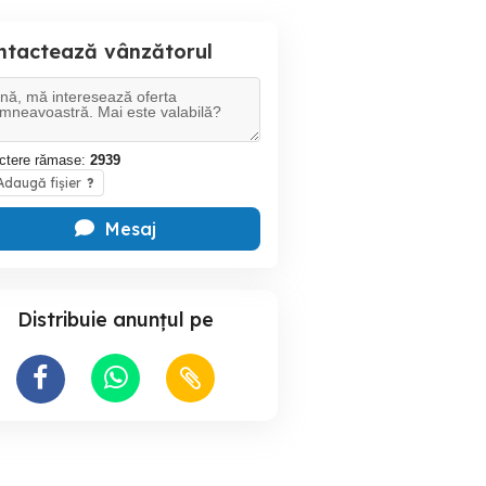
ntactează vânzătorul
ctere rămase:
2939
daugă fișier
?
Mesaj
Distribuie anunțul pe