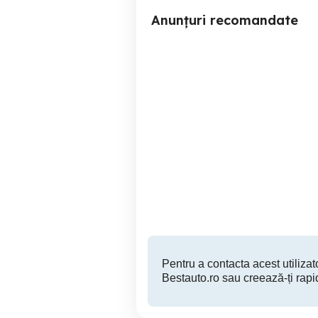
Anunțuri recomandate
Plasa portbagaj
Vand 4 cauciucuri de vara
2
Timisoara
150 RON
Pentru a contacta acest utilizato
Bestauto.ro sau creează-ți rapi