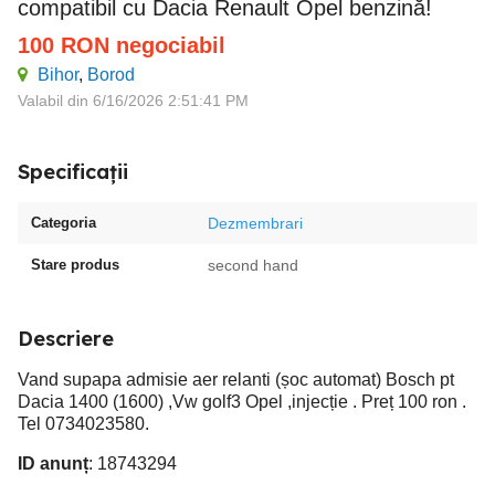
compatibil cu Dacia Renault Opel benzină!
100
RON
negociabil
Bihor
,
Borod
Valabil din 6/16/2026 2:51:41 PM
Specificații
Categoria
Dezmembrari
Stare produs
second hand
Descriere
Vand supapa admisie aer relanti (șoc automat) Bosch pt
Dacia 1400 (1600) ,Vw golf3 Opel ,injecție . Preț 100 ron .
Tel 0734023580.
ID anunț
: 18743294