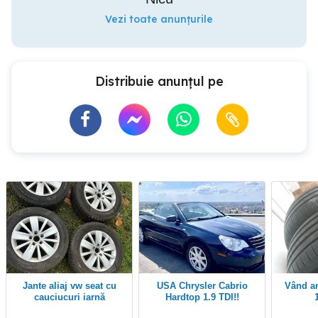
Vezi toate anunțurile
Distribuie anunțul pe
Jante aliaj vw seat cu
USA Chrysler Cabrio
Vând anvelope de vară
cauciucuri iarnă
Hardtop 1.9 TDI!!
215.60.16 99h