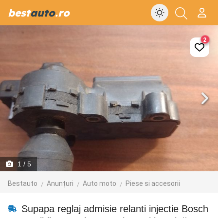
best
auto
.ro
2
1
/ 5
Bestauto
Anunțuri
Auto moto
Piese si accesorii
Supapa reglaj admisie relanti injectie Bosch