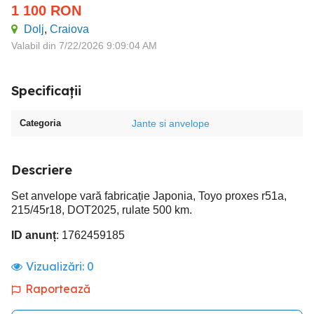
1 100
RON
Dolj
,
Craiova
Valabil din 7/22/2026 9:09:04 AM
Specificații
Categoria
Jante si anvelope
Descriere
Set anvelope vară fabricație Japonia, Toyo proxes r51a,
215/45r18, DOT2025, rulate 500 km.
ID anunț
: 1762459185
Vizualizări:
0
Raportează