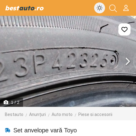
best
auto
.ro
1
/ 2
Bestauto
Anunțuri
Auto moto
Piese si accesorii
Set anvelope vară Toyo