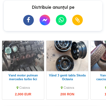
Distribuie anunțul pe
vand motor pulman
Vând 3 genti tabla Skoda
Vand 4 genti cu
mercedes turbo 6ci
Octavia
cauciucur
1,Seat,Golf,Wolsvagen
Craiova
Craiova
2,000 EUR
200 RON