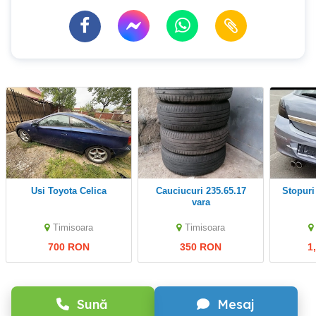
Usi Toyota Celica
Cauciucuri 235.65.17
Stopur
vara
Timisoara
Timisoara
700 RON
350 RON
1
Sună
Mesaj