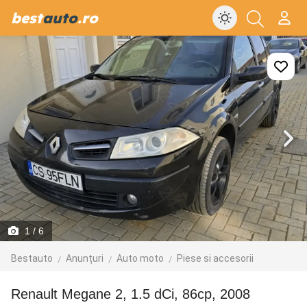
best
auto
.ro
1
/ 6
Bestauto
Anunțuri
Auto moto
Piese si accesorii
Renault Megane 2, 1.5 dCi, 86cp, 2008