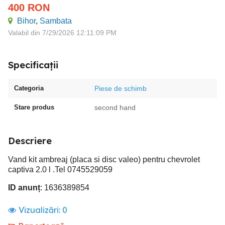
400
RON
Bihor
,
Sambata
Valabil din 7/29/2026 12:11:09 PM
Specificații
Categoria
Piese de schimb
Stare produs
second hand
Descriere
Vand kit ambreaj (placa si disc valeo) pentru chevrolet
captiva 2.0 l .Tel 0745529059
ID anunț
: 1636389854
Vizualizări:
0