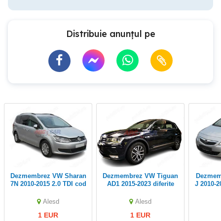
Distribuie anunțul pe
Dezmembrez VW Sharan
Dezmembrez VW Tiguan
Dezmembrez Opel Astra
7N 2010-2015 2.0 TDI cod
AD1 2015-2023 diferite
J 2010-2
motor: CFFB cod cutie
coduri de motoare: DGD,
motor:
DSG: PPW (usa, geam,
DFG, CZC, DPB, DPC
bara, 
Alesd
Alesd
jante)
1 EUR
1 EUR