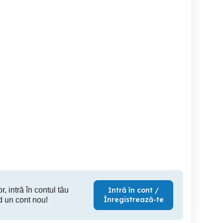
roti fiat stare buna
jante originale bmw
Dezmem
Pribilesti
Baia Sprie
Dra
300 RON
600 RON
10
r, intră în contul tău
Intră în cont /
Înregistrează-te
d un cont nou!