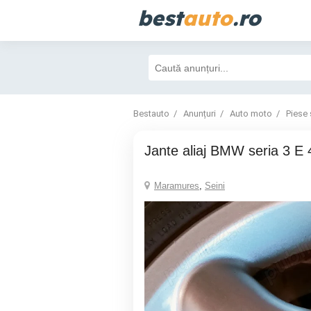
best
auto
.ro
Bestauto
Anunțuri
Auto moto
Piese 
Jante aliaj BMW seria 3 E 
Maramures
,
Seini