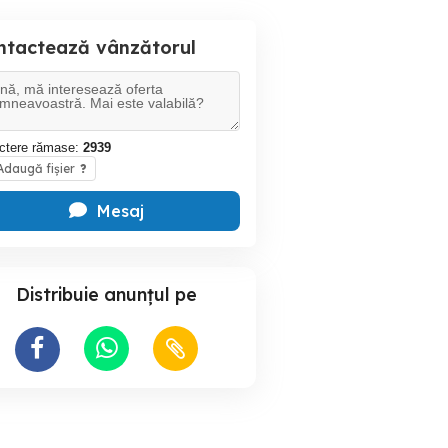
ntactează vânzătorul
ctere rămase:
2939
daugă fișier
?
Mesaj
Distribuie anunțul pe