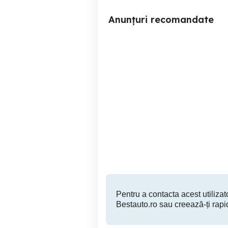
Anunțuri recomandate
Jante/roti cu anvelope de
vara BMW 205/55R16
Baia Mare
200 EUR
Pentru a contacta acest utilizato
Bestauto.ro sau creează-ți rapi