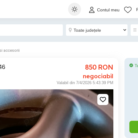
Contul meu
si accesorii
850
RON
T
46
negociabil
Valabil din 7/4/2026 5:43:39 PM