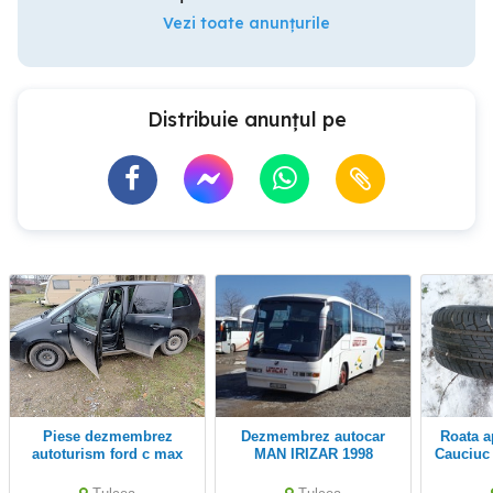
Vezi toate anunțurile
Distribuie anunțul pe
piese dezmembrez
Dezmembrez autocar
Roata aproape noua cu
autoturism ford c max
MAN IRIZAR 1998
Cauciuc
2.0 136 cp 200
aproape
pr