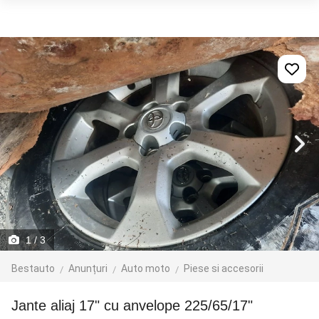
1
/ 3
Bestauto
Anunțuri
Auto moto
Piese si accesorii
Jante aliaj 17" cu anvelope 225/65/17"