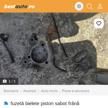
best
auto
.ro
1
/ 3
Bestauto
Anunțuri
Auto moto
Piese si accesorii
fuzetă bielete piston sabot frână