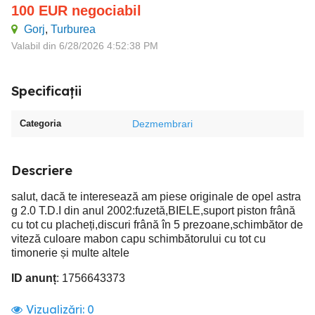
100
EUR
negociabil
Gorj
,
Turburea
Valabil din 6/28/2026 4:52:38 PM
Specificații
Categoria
Dezmembrari
Descriere
salut, dacă te interesează am piese originale de opel astra
g 2.0 T.D.I din anul 2002:fuzetă,BIELE,suport piston frână
cu tot cu placheți,discuri frână în 5 prezoane,schimbător de
viteză culoare mabon capu schimbătorului cu tot cu
timonerie și multe altele
ID anunț
: 1756643373
Vizualizări:
0