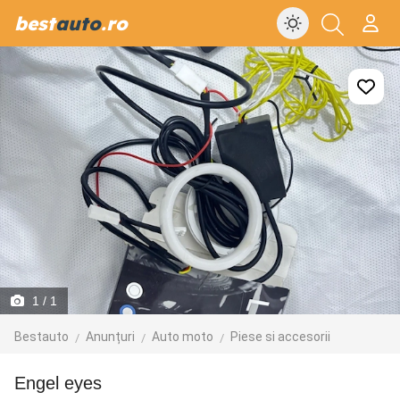
best
auto
.ro
1
/ 1
Bestauto
Anunțuri
Auto moto
Piese si accesorii
engel eyes