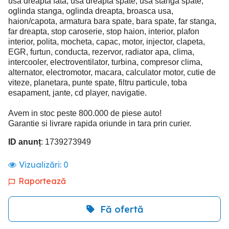
usa dreapta fata, usa dreapta spate, usa stanga spate,
oglinda stanga, oglinda dreapta, broasca usa,
haion/capota, armatura bara spate, bara spate, far stanga,
far dreapta, stop caroserie, stop haion, interior, plafon
interior, polita, mocheta, capac, motor, injector, clapeta,
EGR, furtun, conducta, rezervor, radiator apa, clima,
intercooler, electroventilator, turbina, compresor clima,
alternator, electromotor, macara, calculator motor, cutie de
viteze, planetara, punte spate, filtru particule, toba
esapament, jante, cd player, navigatie.
Avem in stoc peste 800.000 de piese auto!
Garantie si livrare rapida oriunde in tara prin curier.
ID anunț
: 1739273949
Vizualizări:
0
Raportează
Fă ofertă