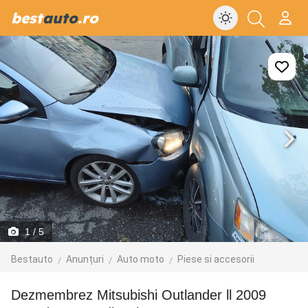
best
auto
.ro
1
/ 5
Bestauto
Anunțuri
Auto moto
Piese si accesorii
Dezmembrez Mitsubishi Outlander ll 2009