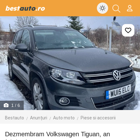
best
auto
.ro
1
/ 6
Bestauto
Anunțuri
Auto moto
Piese si accesorii
Dezmembram Volkswagen Tiguan, an