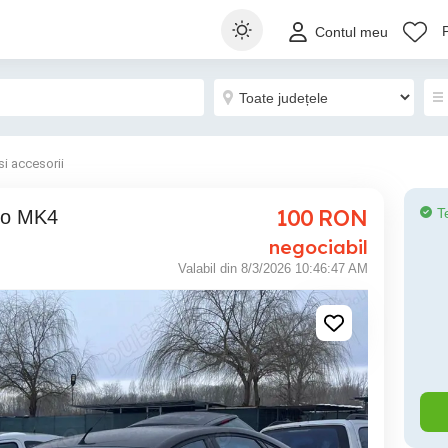
Contul meu
si accesorii
100
RON
T
eo MK4
negociabil
Valabil din 8/3/2026 10:46:47 AM