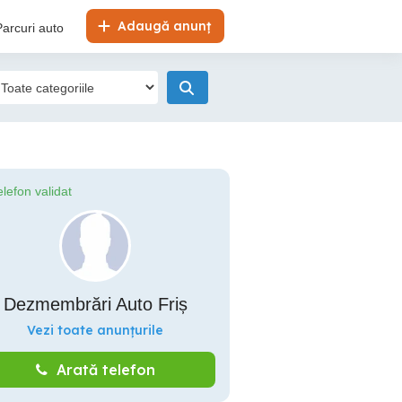
Adaugă anunț
Parcuri auto
elefon validat
Dezmembrări Auto Friș
Vezi toate anunțurile
Arată telefon