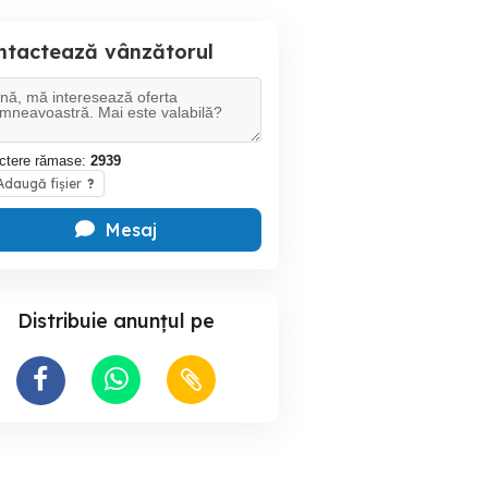
ntactează vânzătorul
ctere rămase:
2939
daugă fișier
?
Mesaj
Distribuie anunțul pe