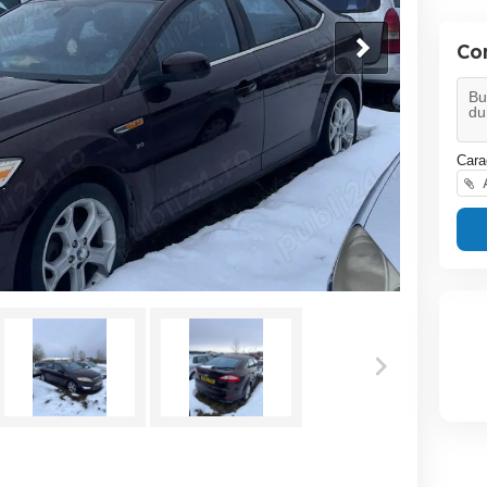
Co
Cara
A