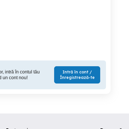
Rulotă nouă
Vândă Rulota Caravana
Rovelo Vara
Lunar Clubman 2/3 locuri
de dor
Zimandu Nou
Arad
1,100 RON
1,100 EUR
4,
r, intră în contul tău
Intră în cont /
Înregistrează-te
d un cont nou!