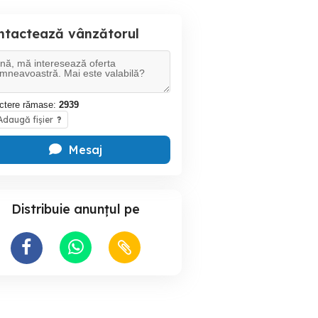
ntactează vânzătorul
ctere rămase:
2939
daugă fișier
?
Mesaj
Distribuie anunțul pe