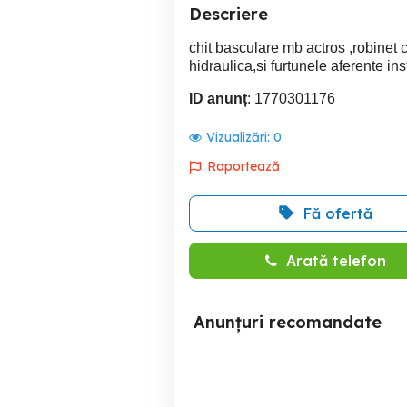
Descriere
chit basculare mb actros ,robinet
hidraulica,si furtunele aferente in
ID anunț
: 1770301176
Vizualizări:
0
Raportează
Fă ofertă
Arată telefon
Anunțuri recomandate