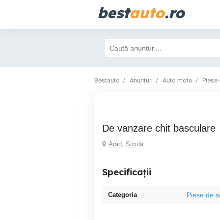
best
auto
.ro
Bestauto
Anunțuri
Auto moto
Piese 
de vanzare chit basculare
Arad
,
Sicula
Specificații
Categoria
Piese de 