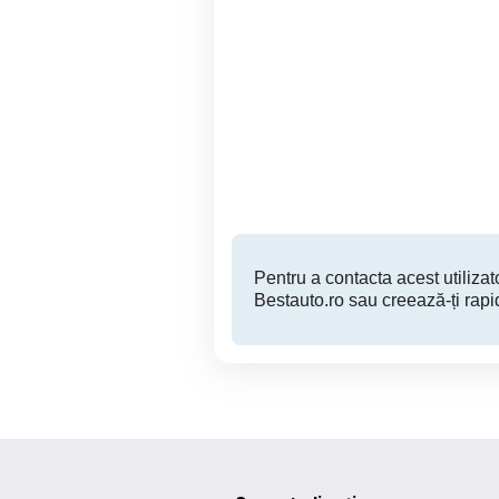
VW Golf 4 1.6 16V Benzină
4 anvelope noi 235/45/17
– Dezmembrări
Sicula
1 EUR
Pentru a contacta acest utilizato
Bestauto.ro sau creează-ți rapi