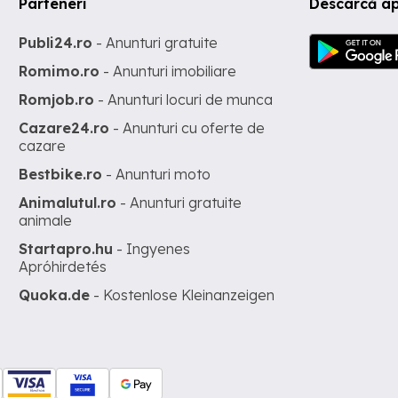
Parteneri
Descarcă ap
Publi24.ro
- Anunturi gratuite
Romimo.ro
- Anunturi imobiliare
Romjob.ro
- Anunturi locuri de munca
Cazare24.ro
- Anunturi cu oferte de
cazare
Bestbike.ro
- Anunturi moto
Animalutul.ro
- Anunturi gratuite
animale
Startapro.hu
- Ingyenes
Apróhirdetés
Quoka.de
- Kostenlose Kleinanzeigen