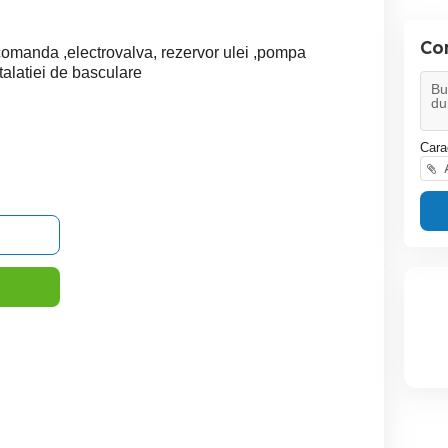
Co
 comanda ,electrovalva, rezervor ulei ,pompa
stalatiei de basculare
Cara
A