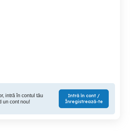
Roata de rezerva
Janta magneziu
jante audi, volkswagen,
skoda, se
bmw
Satu Mare
Satu Mare
S
350 RON
380 RON
60
r, intră în contul tău
Intră în cont /
Înregistrează-te
d un cont nou!