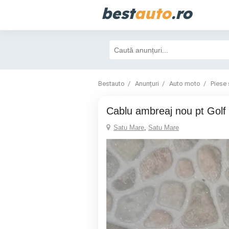
best
auto
.ro
Bestauto
Anunțuri
Auto moto
Piese 
Cablu ambreaj nou pt Golf
Satu Mare
,
Satu Mare