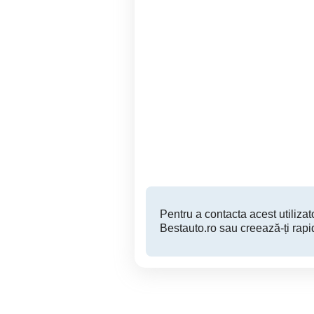
Roti/jante Volkswagen golf
4, R15/195/65
Satu Mare
320 RON
Pentru a contacta acest utilizato
Bestauto.ro sau creează-ți rapi