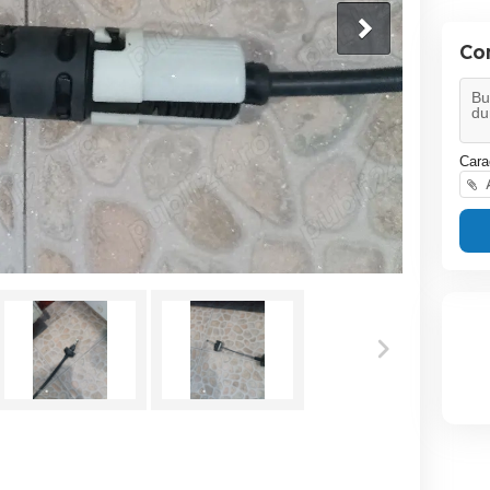
Co
Cara
A