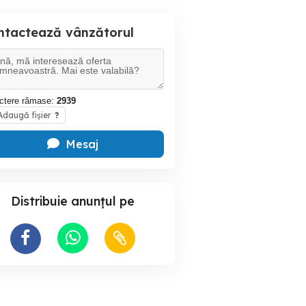
ntactează vânzătorul
ctere rămase:
2939
daugă fișier
?
Mesaj
Distribuie anunțul pe