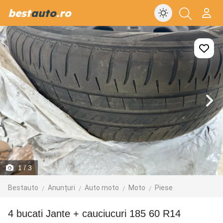
best
auto
.ro
1
/ 3
Bestauto
Anunțuri
Auto moto
Moto
Piese
4 bucati Jante + cauciucuri 185 60 R14