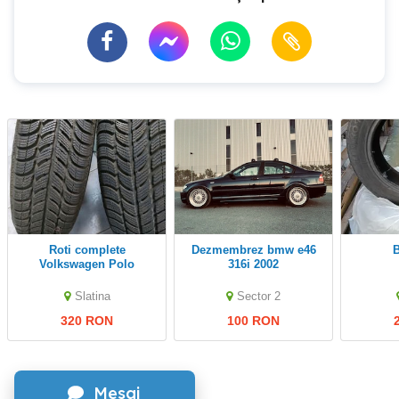
Roti complete
dezmembrez bmw e46
Volkswagen Polo
316i 2002
Slatina
Sector 2
320 RON
100 RON
Mesaj