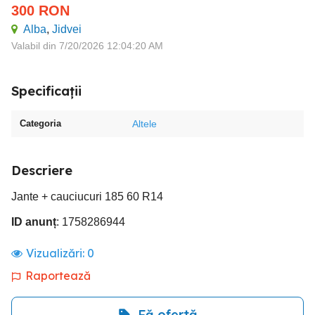
300
RON
Alba
,
Jidvei
Valabil din 7/20/2026 12:04:20 AM
Specificații
Categoria
Altele
Descriere
Jante + cauciucuri 185 60 R14
ID anunț
: 1758286944
Vizualizări:
0
Raportează
Fă ofertă