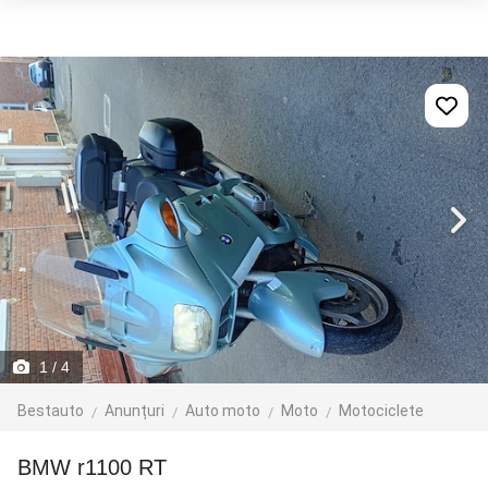
1
/ 4
Bestauto
Anunțuri
Auto moto
Moto
Motociclete
BMW r1100 RT