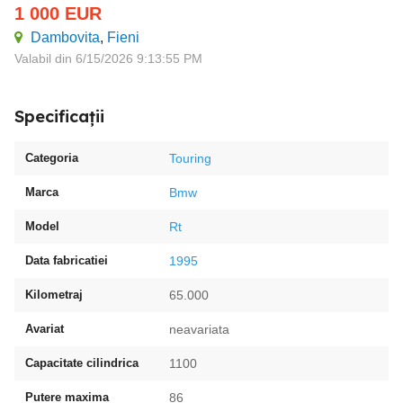
1 000
EUR
Dambovita
,
Fieni
Valabil din 6/15/2026 9:13:55 PM
Specificații
Categoria
Touring
Marca
Bmw
Model
Rt
Data fabricatiei
1995
Kilometraj
65.000
Avariat
neavariata
Capacitate cilindrica
1100
Putere maxima
86