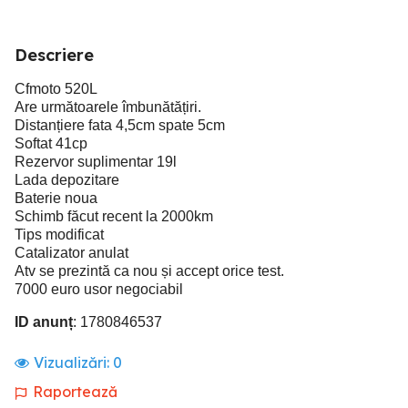
Descriere
Cfmoto 520L
Are următoarele îmbunătățiri.
Distanțiere fata 4,5cm spate 5cm
Softat 41cp
Rezervor suplimentar 19l
Lada depozitare
Baterie noua
Schimb făcut recent la 2000km
Tips modificat
Catalizator anulat
Atv se prezintă ca nou și accept orice test.
7000 euro usor negociabil
ID anunț
: 1780846537
Vizualizări:
0
Raportează