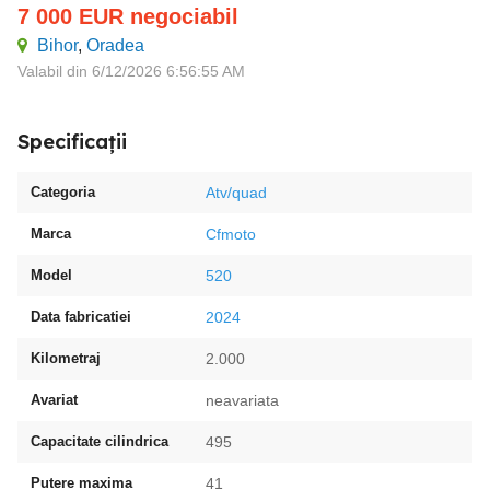
7 000
EUR
negociabil
Bihor
,
Oradea
Valabil din 6/12/2026 6:56:55 AM
Specificații
Categoria
Atv/quad
Marca
Cfmoto
Model
520
Data fabricatiei
2024
Kilometraj
2.000
Avariat
neavariata
Capacitate cilindrica
495
Putere maxima
41