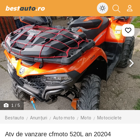
best
auto
.ro
1
/ 5
Bestauto
Anunțuri
Auto moto
Moto
Motociclete
Atv de vanzare cfmoto 520L an 20204