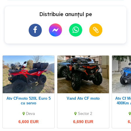
Distribuie anunțul pe
Atv CFmoto 520L Euro 5
Vand Atv CF moto
Atv Cf Moto 450L Far Led
cu servo
400Km Avan
bule
Deva
Sector 2
6,600 EUR
6,690 EUR
6