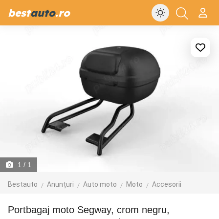
best
auto
.ro
1
/ 1
Bestauto
Anunțuri
Auto moto
Moto
Accesorii
Portbagaj moto Segway, crom negru,