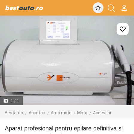
best
auto
.ro
1
/ 1
Bestauto
Anunțuri
Auto moto
Moto
Accesorii
Aparat profesional pentru epilare definitiva si