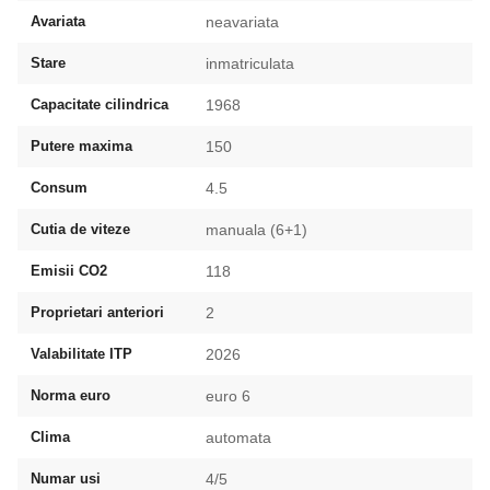
Avariata
neavariata
Stare
inmatriculata
Capacitate cilindrica
1968
Putere maxima
150
Consum
4.5
Cutia de viteze
manuala (6+1)
Emisii CO2
118
Proprietari anteriori
2
Valabilitate ITP
2026
Norma euro
euro 6
Clima
automata
Numar usi
4/5