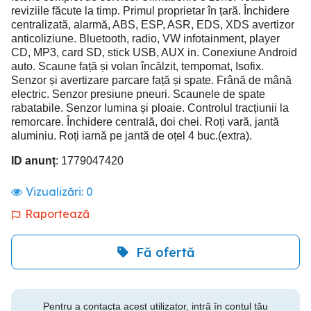
reviziile făcute la timp. Primul proprietar în țară. Închidere
centralizată, alarmă, ABS, ESP, ASR, EDS, XDS avertizor
anticoliziune. Bluetooth, radio, VW infotainment, player
CD, MP3, card SD, stick USB, AUX in. Conexiune Android
auto. Scaune față și volan încălzit, tempomat, Isofix.
Senzor și avertizare parcare față și spate. Frână de mână
electric. Senzor presiune pneuri. Scaunele de spate
rabatabile. Senzor lumina și ploaie. Controlul tracțiunii la
remorcare. Închidere centrală, doi chei. Roți vară, jantă
aluminiu. Roți iarnă pe jantă de oțel 4 buc.(extra).
ID anunț
: 1779047420
Vizualizări:
0
Raportează
Fă ofertă
Pentru a contacta acest utilizator, intră în contul tău