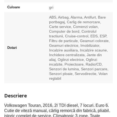
Culoare
gri
ABS, Airbag, Alarma, Antifurt, Bare
portbagaj, Carlig de remorcare,
Carte service, Comenzi volan,
Computer de bord, Controlul
tractiunii, Cruise-control, EDS, ESP,
Filtru de particule, Geamuri colorate,
Geamuri electrice, Imobilizator,
Dotari
Incalzire auxiliara, Incalzire scaune,
Inchidere centralizata, Jante din
aliaj, Oglinzi electrice, Oglinzi
incalzite, Proiectoare, Radio/CD,
Senzori de lumina, Senzori parcare,
Senzori ploaie, Servodirectie, Volan
reglabil
Descriere
Volkswagen Touran, 2016, 2l TDI diesel, 7 locuri. Euro 6.
Cutie de viteză manual, cărlig remorcă din fabrică, pliabil.
istoric complet de service. Climatronic 3 zone. Toate