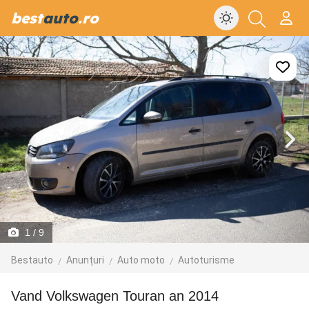
best
auto
.ro
1
/ 9
Bestauto
Anunțuri
Auto moto
Autoturisme
Vand Volkswagen Touran an 2014