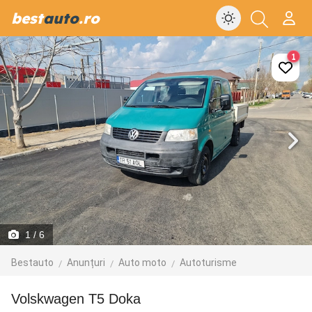
best
auto
.ro
1
1
/ 6
Bestauto
Anunțuri
Auto moto
Autoturisme
Volskwagen T5 Doka