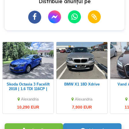
Distribuie anunțul pe
Skoda Octavia 3 Facelift
BMW X1 18D Xdrive
Vand Audi Q5 Diesel
2018 | 1.6 TDI 116CP |
Alexandria
Alexandria
10,290 EUR
7,900 EUR
1