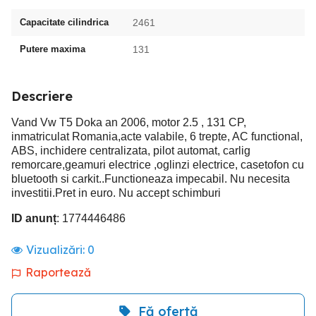
Capacitate cilindrica
2461
Putere maxima
131
Descriere
Vand Vw T5 Doka an 2006, motor 2.5 , 131 CP,
inmatriculat Romania,acte valabile, 6 trepte, AC functional,
ABS, inchidere centralizata, pilot automat, carlig
remorcare,geamuri electrice ,oglinzi electrice, casetofon cu
bluetooth si carkit..Functioneaza impecabil. Nu necesita
investitii.Pret in euro. Nu accept schimburi
ID anunț
: 1774446486
Vizualizări:
0
Raportează
Fă ofertă