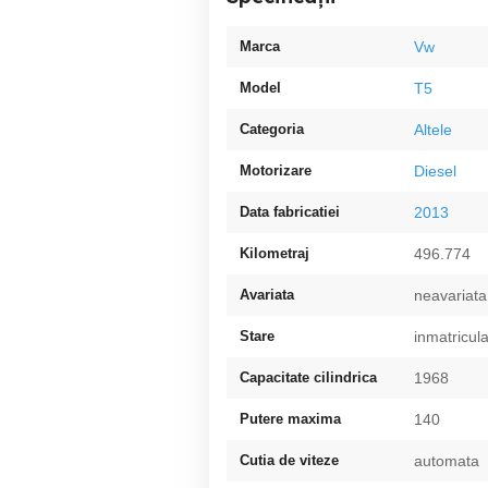
Marca
Vw
Model
T5
Categoria
Altele
Motorizare
Diesel
Data fabricatiei
2013
Kilometraj
496.774
Avariata
neavariata
Stare
inmatricula
Capacitate cilindrica
1968
Putere maxima
140
Cutia de viteze
automata