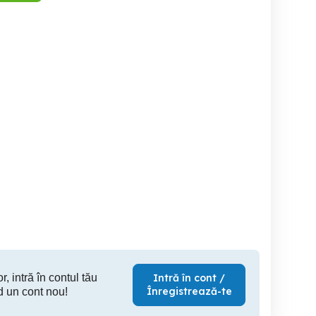
suzuky grand vitara
Duster 4x4
BMW x3 M-paket X-drive
2.0
Baia de Aries
Alba Iulia
3,200 EUR
4,500 EUR
5,
r, intră în contul tău
Intră în cont /
Înregistrează-te
d un cont nou!