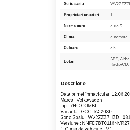
Serie sasiu
WV2ZZZ7
Proprietari anteriori
1
Norma euro
euro 5
Clima
automata
Culoare
alb
ABS, Airba
Dotari
Radio/CD, 
Descriere
Data primei înmatriculari 12.06.2
Marca : Volkswagen
Tip : 7HC COMBI
Varianta : GCCHA320X0
Serie Sasiu : WV2ZZZ7HZDH08
Versiune : NNFD7BT0116NVR
J. Clasa de vehicule : M1