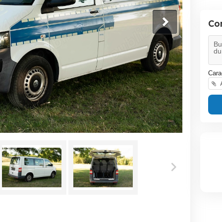
Co
Cara
A