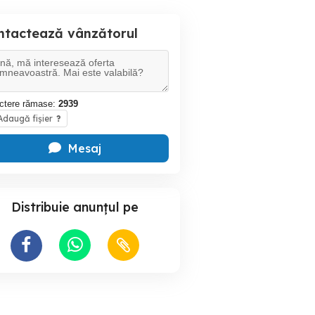
ntactează vânzătorul
ctere rămase:
2939
daugă fișier
?
Mesaj
Distribuie anunțul pe