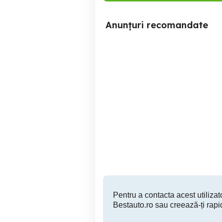
Anunțuri recomandate
2015 Peugeot 2.0 BlueHDi
(150 CP), 150 000 KM
Blaj
7,950 EUR
Pentru a contacta acest utilizato
Bestauto.ro sau creează-ți rapi