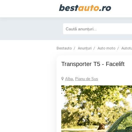
best
auto
.ro
Bestauto
Anunțuri
Auto moto
Autot
Transporter T5 - Facelift
Alba
,
Pianu de Sus