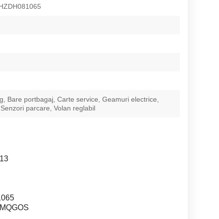
HZDH081065
g, Bare portbagaj, Carte service, Geamuri electrice,
Senzori parcare, Volan reglabil
013
1065
27MQGOS