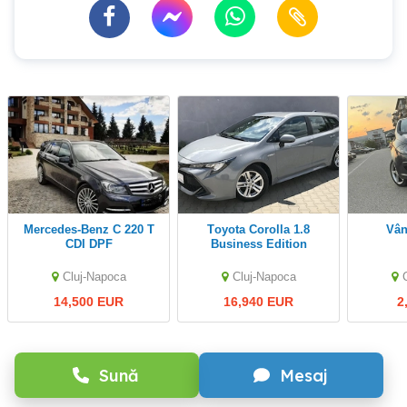
Mercedes-Benz C 220 T
Toyota Corolla 1.8
Vâ
CDI DPF
Business Edition
BlueEFFICIENCY
Avantgarde Edition E5,
Cluj-Napoca
Cluj-Napoca
170 CP
14,500 EUR
16,940 EUR
2
Sună
Mesaj