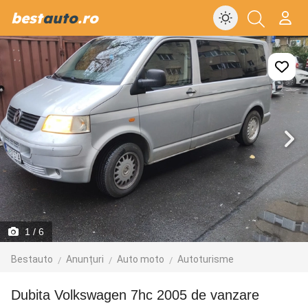
best
auto
.ro
1
/ 6
Bestauto
Anunțuri
Auto moto
Autoturisme
Dubita Volkswagen 7hc 2005 de vanzare