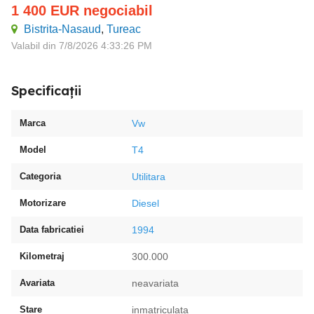
1 400
EUR
negociabil
Bistrita-Nasaud
,
Tureac
Valabil din 7/8/2026 4:33:26 PM
Specificații
Marca
Vw
Model
T4
Categoria
Utilitara
Motorizare
Diesel
Data fabricatiei
1994
Kilometraj
300.000
Avariata
neavariata
Stare
inmatriculata