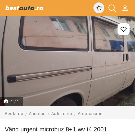
best
auto
.ro
1
/ 1
Bestauto
Anunțuri
Auto moto
Autoturisme
Vând urgent microbuz 8+1 wv t4 2001