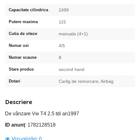
Capacitate cilindrica
2499
Putere maxima
115
Cutia de viteze
manuala (4+1)
Numar usi
4/5
Numar scaune
8
Stare produs
second hand
Dotari
Carlig de remorcare, Airbag
Descriere
De vânzare Vw T4 2.5 tdi an1997
ID anunț
: 1782128518
Vizualizări:
0