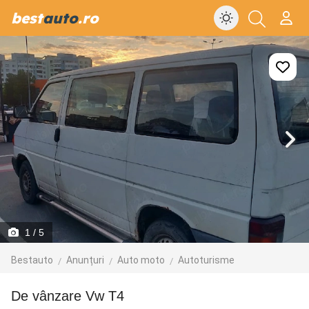
best
auto
.ro
1
/ 5
Bestauto
Anunțuri
Auto moto
Autoturisme
De vânzare Vw T4