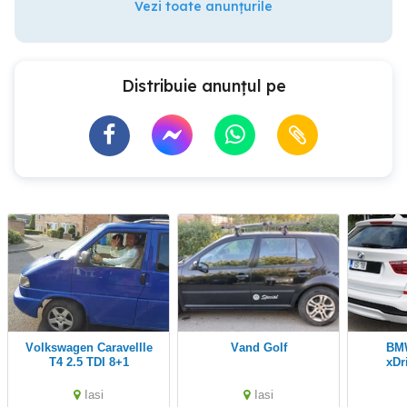
Vezi toate anunțurile
Distribuie anunțul pe
Volkswagen Caravellle
Vand Golf
BMW X3 - F25 -
T4 2.5 TDI 8+1
xDr
Iasi
Iasi