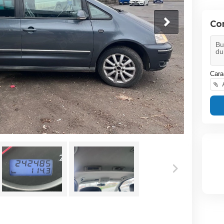
Co
Cara
A