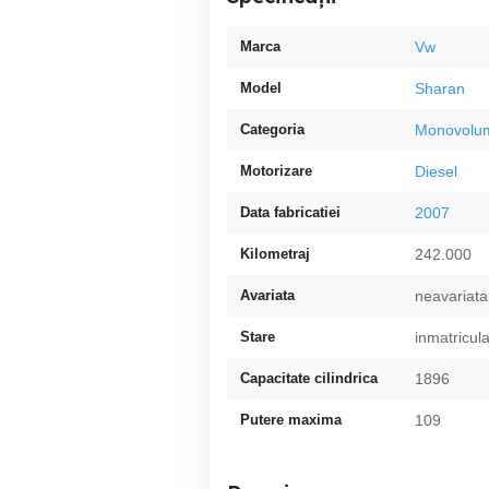
Marca
Vw
Model
Sharan
Categoria
Monovolu
Motorizare
Diesel
Data fabricatiei
2007
Kilometraj
242.000
Avariata
neavariata
Stare
inmatricul
Capacitate cilindrica
1896
Putere maxima
109