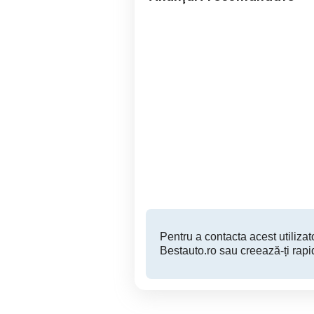
BmwX3 3.0Diesel
Vâ
Sector 4
21,900 EUR
Pentru a contacta acest utilizato
Bestauto.ro sau creează-ți rapi