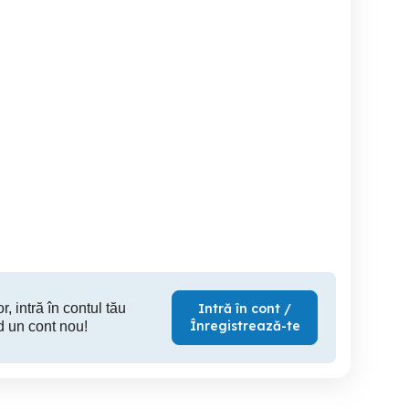
nzare bmwx1 xdrive 4 4.
Dacia Duster ECO G-100
De vânz
Journey
Sector 6
Sector 6
S
7,200 EUR
19,500 EUR
13,
r, intră în contul tău
Intră în cont /
Înregistrează-te
d un cont nou!