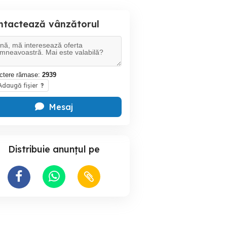
ntactează vânzătorul
ctere rămase:
2939
daugă fișier
?
Mesaj
Distribuie anunțul pe