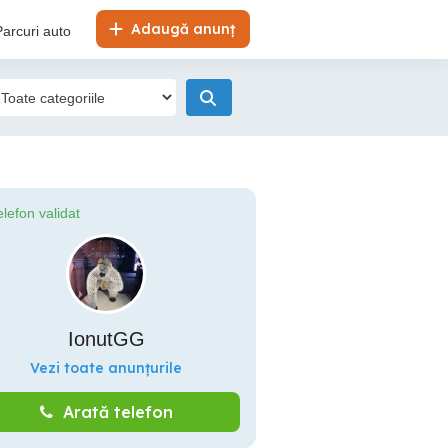
Adaugă anunț
Parcuri auto
elefon validat
IonutGG
Vezi toate anunțurile
Arată telefon