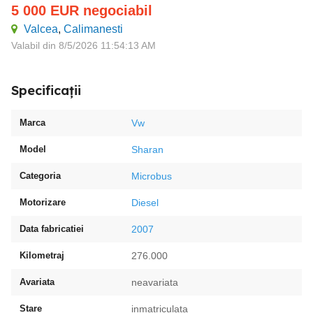
5 000
EUR
negociabil
Valcea
,
Calimanesti
Valabil din 8/5/2026 11:54:13 AM
Specificații
Marca
Vw
Model
Sharan
Categoria
Microbus
Motorizare
Diesel
Data fabricatiei
2007
Kilometraj
276.000
Avariata
neavariata
Stare
inmatriculata