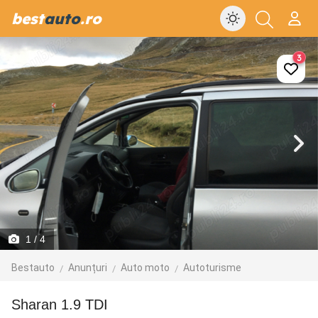
best
auto
.ro
3
1
/ 4
Bestauto
Anunțuri
Auto moto
Autoturisme
Sharan 1.9 TDI