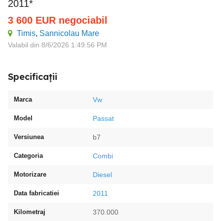
2011*
3 600
EUR
negociabil
Timis
,
Sannicolau Mare
Valabil din 8/6/2026 1:49:56 PM
Specificații
Marca
Vw
Model
Passat
Versiunea
b7
Categoria
Combi
Motorizare
Diesel
Data fabricatiei
2011
Kilometraj
370.000