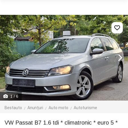
1
/ 6
Bestauto
Anunțuri
Auto moto
Autoturisme
VW Passat B7 1.6 tdi * climatronic * euro 5 *