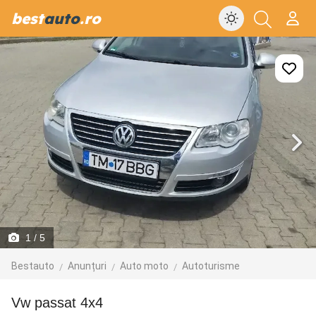
best
auto
.ro
1
/ 5
Bestauto
Anunțuri
Auto moto
Autoturisme
vw passat 4x4