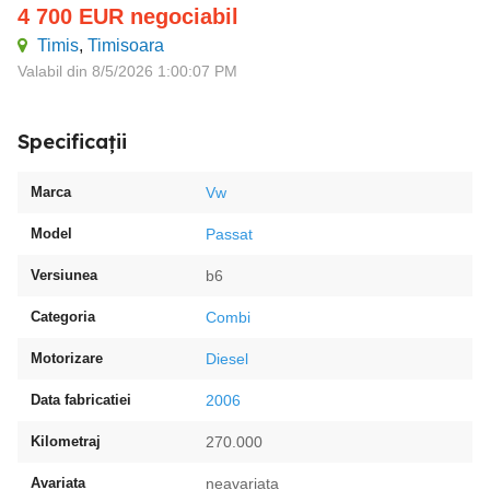
4 700
EUR
negociabil
Timis
,
Timisoara
Valabil din 8/5/2026 1:00:07 PM
Specificații
Marca
Vw
Model
Passat
Versiunea
b6
Categoria
Combi
Motorizare
Diesel
Data fabricatiei
2006
Kilometraj
270.000
Avariata
neavariata