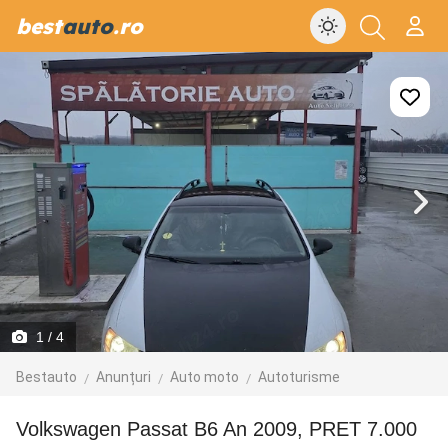
best
auto
.ro
1
/ 4
Bestauto
Anunțuri
Auto moto
Autoturisme
Volkswagen Passat B6 An 2009, PRET 7.000