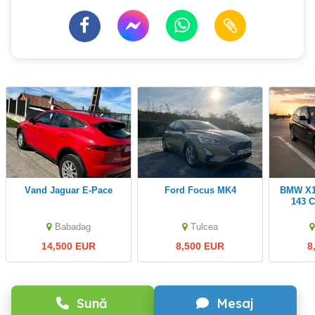
Vand Jaguar E-Pace
Ford Focus MK4
BMW X1 sDrive18d 2.0D
Babadag
Tulcea
14,500 EUR
8,500 EUR
8
Sună
Mesaj