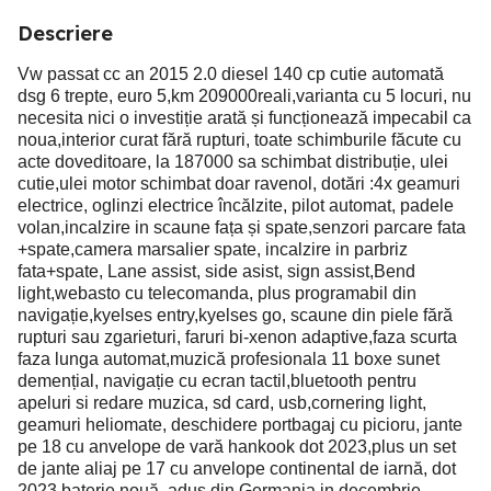
Descriere
Vw passat cc an 2015 2.0 diesel 140 cp cutie automată
dsg 6 trepte, euro 5,km 209000reali,varianta cu 5 locuri, nu
necesita nici o investiție arată și funcționează impecabil ca
noua,interior curat fără rupturi, toate schimburile făcute cu
acte doveditoare, la 187000 sa schimbat distribuție, ulei
cutie,ulei motor schimbat doar ravenol, dotări :4x geamuri
electrice, oglinzi electrice încălzite, pilot automat, padele
volan,incalzire in scaune fața și spate,senzori parcare fata
+spate,camera marsalier spate, incalzire in parbriz
fata+spate, Lane assist, side asist, sign assist,Bend
light,webasto cu telecomanda, plus programabil din
navigație,kyelses entry,kyelses go, scaune din piele fără
rupturi sau zgarieturi, faruri bi-xenon adaptive,faza scurta
faza lunga automat,muzică profesionala 11 boxe sunet
demențial, navigație cu ecran tactil,bluetooth pentru
apeluri si redare muzica, sd card, usb,cornering light,
geamuri heliomate, deschidere portbagaj cu picioru, jante
pe 18 cu anvelope de vară hankook dot 2023,plus un set
de jante aliaj pe 17 cu anvelope continental de iarnă, dot
2023,baterie nouă, adus din Germania in decembrie