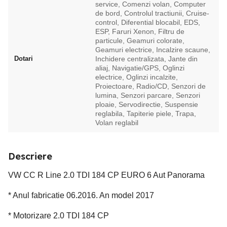
service, Comenzi volan, Computer
de bord, Controlul tractiunii, Cruise-
control, Diferential blocabil, EDS,
ESP, Faruri Xenon, Filtru de
particule, Geamuri colorate,
Geamuri electrice, Incalzire scaune,
Dotari
Inchidere centralizata, Jante din
aliaj, Navigatie/GPS, Oglinzi
electrice, Oglinzi incalzite,
Proiectoare, Radio/CD, Senzori de
lumina, Senzori parcare, Senzori
ploaie, Servodirectie, Suspensie
reglabila, Tapiterie piele, Trapa,
Volan reglabil
Descriere
VW CC R Line 2.0 TDI 184 CP EURO 6 Aut Panorama
* Anul fabricatie 06.2016. An model 2017
* Motorizare 2.0 TDI 184 CP