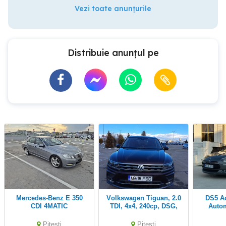
Vezi toate anunțurile
Distribuie anunțul pe
Mercedes-Benz E 350
Volkswagen Tiguan, 2.0
DS5 ActiveHibrid 4x4
CDI 4MATIC
TDI, 4x4, 240cp, DSG,
Autom
BlueEfficiency Automata
visiniu.
Pitesti
Pitesti