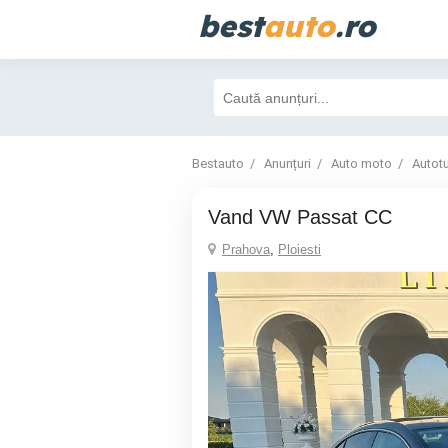
best
auto
.ro
Bestauto
Anunțuri
Auto moto
Autot
Vand VW Passat CC
Prahova
,
Ploiesti