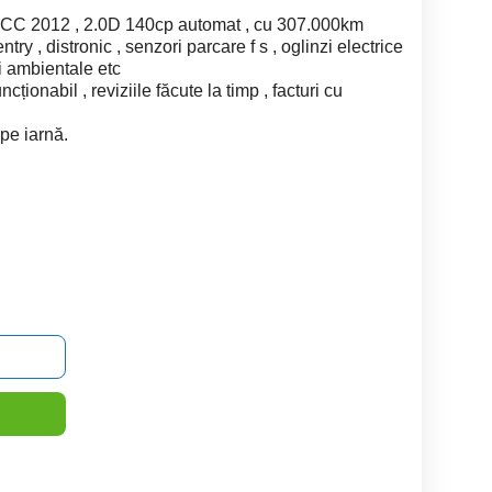
t CC 2012 , 2.0D 140cp automat , cu 307.000km
try , distronic , senzori parcare f s , oglinzi electrice
ni ambientale etc
ționabil , reviziile făcute la timp , facturi cu
ope iarnă.