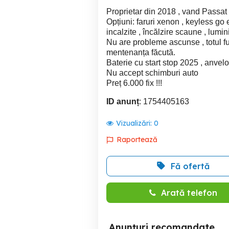
Proprietar din 2018 , vand Passa
Opțiuni: faruri xenon , keyless go en
incalzite , încălzire scaune , lumi
Nu are probleme ascunse , totul func
mentenanța făcută.
Baterie cu start stop 2025 , anvel
Nu accept schimburi auto
Preț 6.000 fix !!!
ID anunț
: 1754405163
Vizualizări:
0
Raportează
Fă ofertă
Arată telefon
Anunțuri recomandate