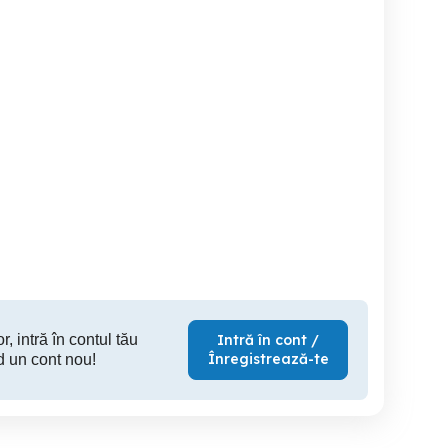
d BMW E90 316I
Matiz vînzare
Vând 
Impecabil !
Ploiesti
Sinaia
Valen
4,500 EUR
3,500 RON
7,
r, intră în contul tău
Intră în cont /
Înregistrează-te
d un cont nou!