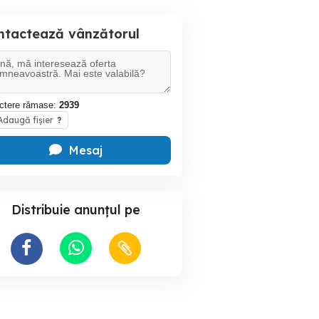
ntactează vânzătorul
ctere rămase:
2939
daugă fișier
?
Mesaj
Distribuie anunțul pe