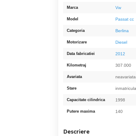
Marca
Vw
Model
Passat cc
Categoria
Berlina
Motorizare
Diesel
Data fabricatiei
2012
Kilometraj
307.000
Avariata
neavariata
Stare
inmatricul
Capacitate cilindrica
1998
Putere maxima
140
Descriere