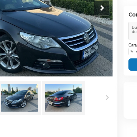
Co
Cara
A