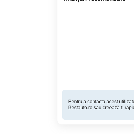
passat cc 1.8 tsi 2011
Van
automata160cp proprietar
foarte bine intretinut
Campina
6,400 EUR
Pentru a contacta acest utilizato
Bestauto.ro sau creează-ți rapi