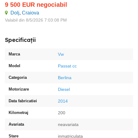
9 500
EUR
negociabil
Dolj
,
Craiova
Valabil din 8/5/2026 7:03:08 PM
Specificații
Marca
Vw
Model
Passat cc
Categoria
Berlina
Motorizare
Diesel
Data fabricatiei
2014
Kilometraj
200
Avariata
neavariata
Stare
inmatriculata