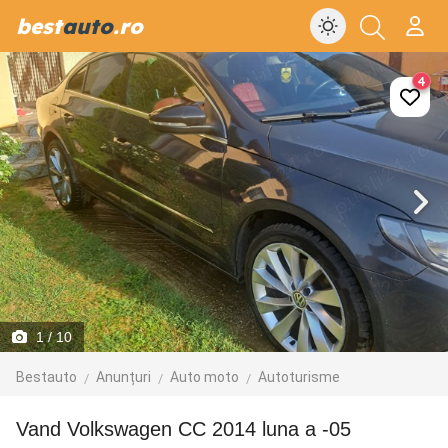
best
auto
.ro
4
1
/ 10
Bestauto
Anunțuri
Auto moto
Autoturisme
Vand Volkswagen CC 2014 luna a -05