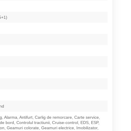
5+1)
nd
g, Alarma, Antifurt, Carlig de remorcare, Carte service,
e bord, Controlul tractiunii, Cruise-control, EDS, ESP,
on, Geamuri colorate, Geamuri electrice, Imobilizator,