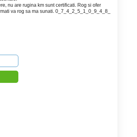
e, nu are rugina km sunt certificati. Rog si ofer
nformati va rog sa ma sunati. 0_7_4_2_5_1_0_9_4_8_