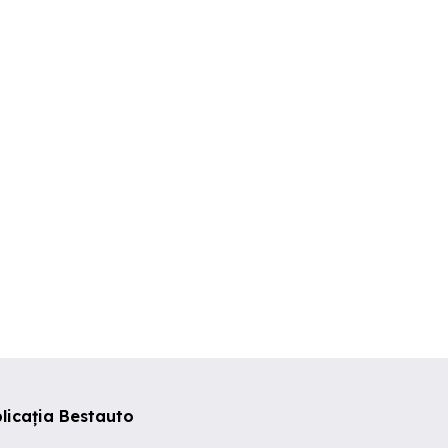
VW Golf 6 Plus 2013 2.0
Vand Golf 6 
.6 MPI Clasic
Euro 5 Match Limited
il Mega Full
Edition Individual Superb
Arad
Arad
Arad
990 EUR
5,950 EUR
4,100 EUR
licația Bestauto