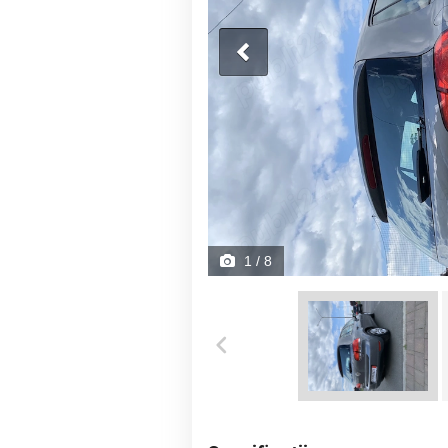
1
/ 8