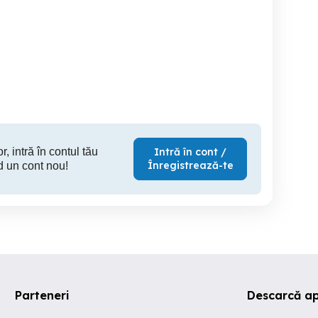
o 4 2009
VW Golf 6
VW Golf 5 Edition 2008
nzina Simplu 1.6 MPI
Unicat 1
02 CP BSE Impecabil
impecab
Arad
Arad
4,650 EUR
3,750 EUR
3,
r, intră în contul tău
Intră în cont /
Înregistrează-te
d un cont nou!
Parteneri
Descarcă ap