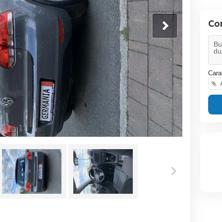
Co
Cara
A