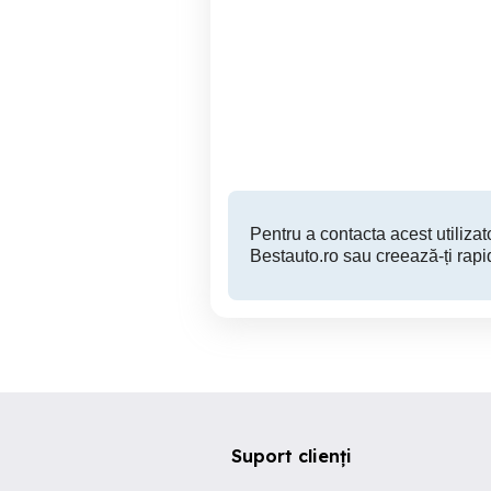
VW Golf 6 2011 02 EURO 5
VW Jetta Eur
1.6 MPI 102 cp Alb Perlat +
Be
Shadow Line TOP
1
Arad
5,999 EUR
Pentru a contacta acest utilizato
Bestauto.ro sau creează-ți rapi
Suport clienți