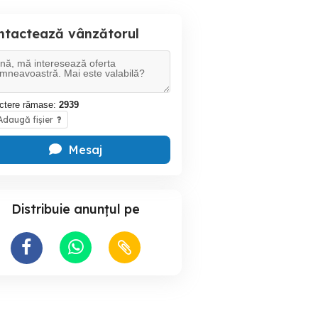
ntactează vânzătorul
ctere rămase:
2939
daugă fișier
?
Mesaj
Distribuie anunțul pe