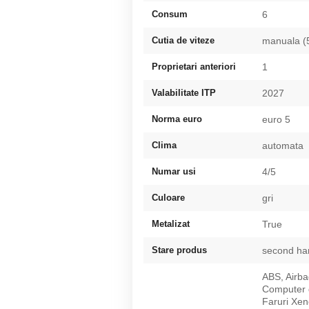
Consum
6
Cutia de viteze
manuala (
Proprietari anteriori
1
Valabilitate ITP
2027
Norma euro
euro 5
Clima
automata
Numar usi
4/5
Culoare
gri
Metalizat
True
Stare produs
second ha
ABS, Airba
Computer d
Faruri Xen