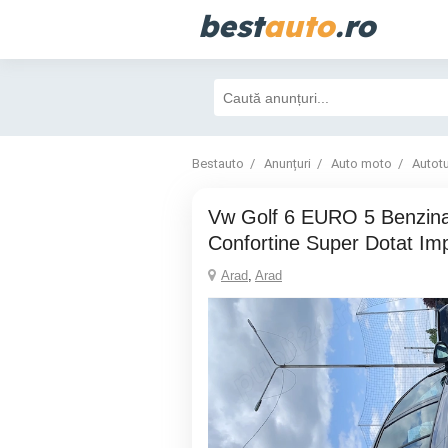
best
auto
.ro
Bestauto
Anunțuri
Auto moto
Autot
Vw Golf 6 EURO 5 Benzina 1.6 MPI 102 cp
Confortine Super Dotat Im
Arad
,
Arad