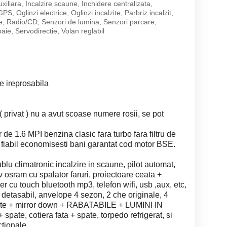
uxiliara, Incalzire scaune, Inchidere centralizata,
PS, Oglinzi electrice, Oglinzi incalzite, Parbriz incalzit,
e, Radio/CD, Senzori de lumina, Senzori parcare,
aie, Servodirectie, Volan reglabil
e ireprosabila
 privat ) nu a avut scoase numere rosii, se pot
 de 1.6 MPI benzina clasic fara turbo fara filtru de
r fiabil economisesti bani garantat cod motor BSE.
lu climatronic incalzire in scaune, pilot automat,
 osram cu spalator faruri, proiectoare ceata +
er cu touch bluetooth mp3, telefon wifi, usb ,aux, etc,
a detasabil, anvelope 4 sezon, 2 che originale, 4
alzite + mirror down + RABATABILE + LUMINI IN
spate, cotiera fata + spate, torpedo refrigerat, si
ctionale.