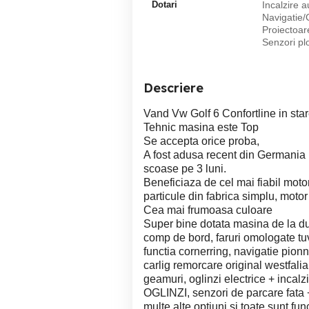
Dotari
Incalzire a
Navigatie/G
Proiectoar
Senzori plo
Descriere
Vand Vw Golf 6 Confortline in star
Tehnic masina este Top
Se accepta orice proba,
A fost adusa recent din Germania (
scoase pe 3 luni.
Beneficiaza de cel mai fiabil motor
particule din fabrica simplu, moto
Cea mai frumoasa culoare
Super bine dotata masina de la dub
comp de bord, faruri omologate tuv
functia cornerring, navigatie pionn
carlig remorcare original westfali
geamuri, oglinzi electrice + inc
OGLINZI, senzori de parcare fata + 
multe alte optiuni si toate sunt fun