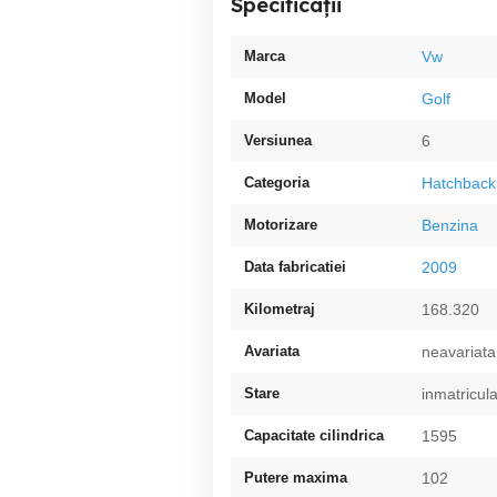
Specificații
Marca
Vw
Model
Golf
Versiunea
6
Categoria
Hatchback
Motorizare
Benzina
Data fabricatiei
2009
Kilometraj
168.320
Avariata
neavariata
Stare
inmatricula
Capacitate cilindrica
1595
Putere maxima
102