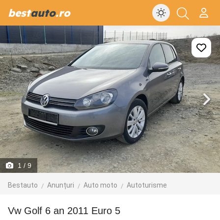
best
auto
.ro
1
/ 9
Bestauto
Anunțuri
Auto moto
Autoturisme
Vw Golf 6 an 2011 Euro 5