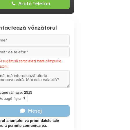
Arată telefon
ntactează vânzătorul
e rugăm să completezi toate câmpurile
atorii.
ctere rămase:
2939
daugă fișier
?
Mesaj
rul anunțului va primi datele tale
ru a permite comunicarea.