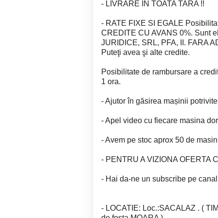
- LIVRARE IN TOATA TARA !!
- RATE FIXE SI EGALE Posibilitat
CREDITE CU AVANS 0%. Sunt eli
JURIDICE, SRL, PFA, II. FARA
Puteţi avea şi alte credite.
Posibilitate de rambursare a creditu
1 ora.
- Ajutor în găsirea mașinii potrivite
- Apel video cu fiecare masina dor
- Avem pe stoc aprox 50 de masini
- PENTRU A VIZIONA OFERTA CO
- Hai da-ne un subscribe pe can
- LOCATIE: Loc.:SACALAZ . ( TIMI
de fosta MOARA )