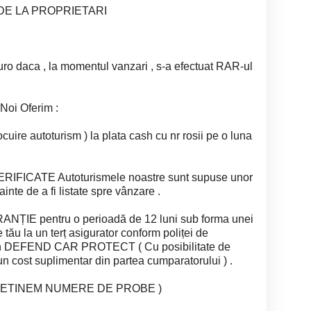
 DE LA PROPRIETARI
uro daca , la momentul vanzari , s-a efectuat RAR-ul
. Noi Oferim :
nlocuire autoturism ) la plata cash cu nr rosii pe o luna
FICATE Autoturismele noastre sunt supuse unor
înainte de a fi listate spre vânzare .
NȚIE pentru o perioadă de 12 luni sub forma unei
 tău la un terț asigurator conform poliței de
rin DEFEND CAR PROTECT ( Cu posibilitate de
un cost suplimentar din partea cumparatorului ) .
 DETINEM NUMERE DE PROBE )