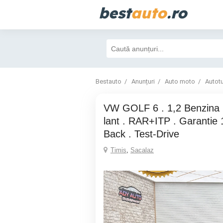
best
auto
.ro
Bestauto
Anunțuri
Auto moto
Autot
VW GOLF 6 . 1,2 Benzina , Distributie pe
lant . RAR+ITP . Garantie 1
Back . Test-Drive
Timis
,
Sacalaz