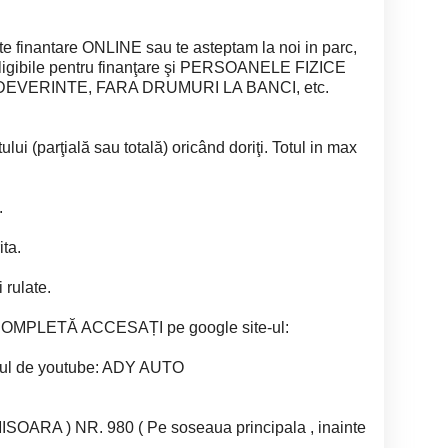
e finantare ONLINE sau te asteptam la noi in parc,
gibile pentru finanţare şi PERSOANELE FIZICE
 ADEVERINTE, FARA DRUMURI LA BANCI, etc.
lui (parţială sau totală) oricând doriţi. Totul in max
.
ita.
 rulate.
MPLETĂ ACCESAȚI pe google site-ul:
alul de youtube: ADY AUTO
SOARA ) NR. 980 ( Pe soseaua principala , inainte