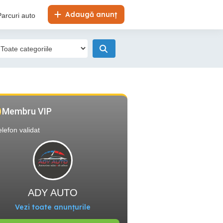
Adaugă anunț
Parcuri auto
Membru VIP
elefon validat
ADY AUTO
Vezi toate anunțurile