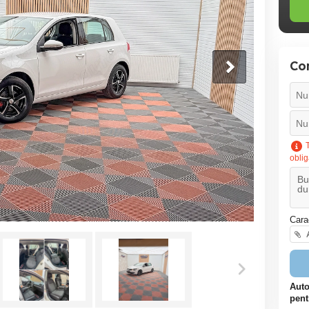
Co
T
oblig
Cara
A
Auto
pent