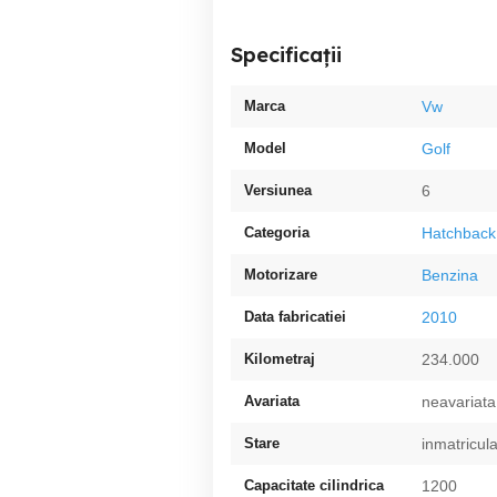
Specificații
Marca
Vw
Model
Golf
Versiunea
6
Categoria
Hatchback
Motorizare
Benzina
Data fabricatiei
2010
Kilometraj
234.000
Avariata
neavariata
Stare
inmatricula
Capacitate cilindrica
1200