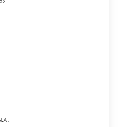
53
LA .