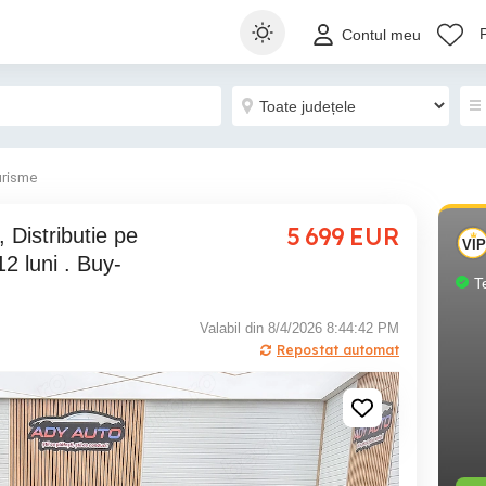
Contul meu
urisme
5 699
EUR
2 luni . Buy-
T
Valabil din 8/4/2026 8:44:42 PM
Repostat automat