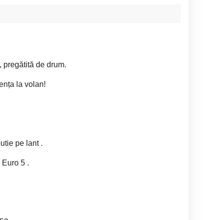
, pregătită de drum.
ența la volan!
tie pe lant .
 Euro 5 .